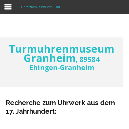
Untersuch. astronom. Uhr
Home
Exponate
Untersuch. astronom. Uhr
Turmuhrenmuseum
Öffnungszeiten und Eintritt
Granheim
, 89584
Presse & Rundfunk
Ehingen-Granheim
Die Betreiber
Kontakt
Anfahrt
Recherche zum Uhrwerk aus dem
Impressum
17. Jahrhundert: